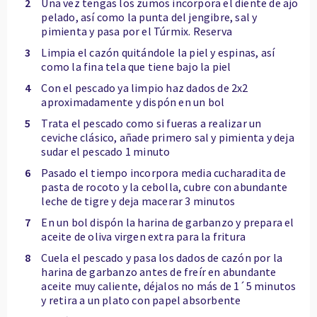
2
Una vez tengas los zumos incorpora el diente de ajo
pelado, así como la punta del jengibre, sal y
pimienta y pasa por el Túrmix. Reserva
3
Limpia el cazón quitándole la piel y espinas, así
como la fina tela que tiene bajo la piel
4
Con el pescado ya limpio haz dados de 2x2
aproximadamente y dispón en un bol
5
Trata el pescado como si fueras a realizar un
ceviche clásico, añade primero sal y pimienta y deja
sudar el pescado 1 minuto
6
Pasado el tiempo incorpora media cucharadita de
pasta de rocoto y la cebolla, cubre con abundante
leche de tigre y deja macerar 3 minutos
7
En un bol dispón la harina de garbanzo y prepara el
aceite de oliva virgen extra para la fritura
8
Cuela el pescado y pasa los dados de cazón por la
harina de garbanzo antes de freír en abundante
aceite muy caliente, déjalos no más de 1´5 minutos
y retira a un plato con papel absorbente