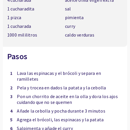
4 cucharada
aceite oliva virgen extra
1 cucharadita
sal
1 pizca
pimienta
1 cucharada
curry
1000 mililitros
caldo verduras
Pasos
1
Lava las espinacas y el brócoli y separa en
ramilletes
2
Pela y trocea en dados la patata y la cebolla
3
Pon un chorrito de aceite en la olla y dora los ajos
cuidando que no se quemen
4
Añade la cebolla y pocha durante 3 minutos
5
Agrega el brócoli, las espinacas y la patata
6
Salpimenta y añade el curry