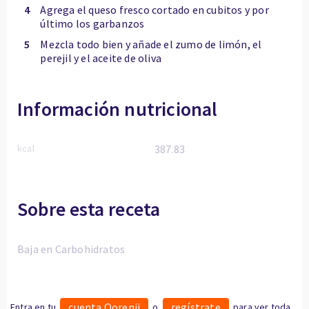
4
Agrega el queso fresco cortado en cubitos y por
último los garbanzos
5
Mezcla todo bien y añade el zumo de limón, el
perejil y el aceite de oliva
Información nutricional
kcal
387.83
Sobre esta receta
Baja en Carbohidratos
cuenta Oorenji
regístrate
Entra en tu
o
para ver toda