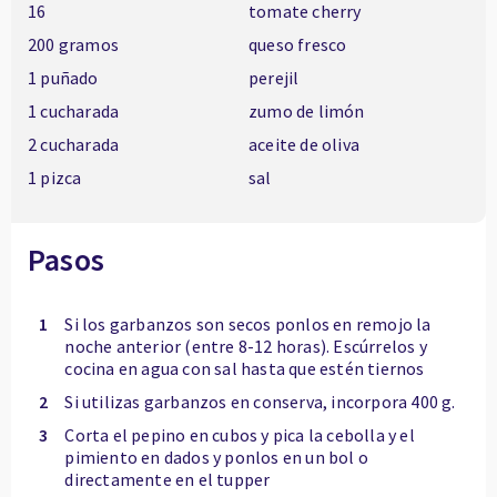
16
tomate cherry
200 gramos
queso fresco
1 puñado
perejil
1 cucharada
zumo de limón
2 cucharada
aceite de oliva
1 pizca
sal
Pasos
1
Si los garbanzos son secos ponlos en remojo la
noche anterior (entre 8-12 horas). Escúrrelos y
cocina en agua con sal hasta que estén tiernos
2
Si utilizas garbanzos en conserva, incorpora 400 g.
3
Corta el pepino en cubos y pica la cebolla y el
pimiento en dados y ponlos en un bol o
directamente en el tupper