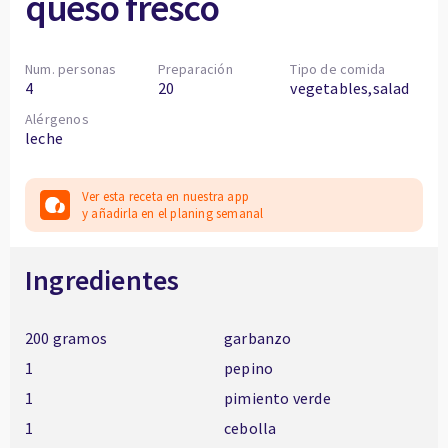
queso fresco
Num. personas
Preparación
Tipo de comida
4
20
vegetables,salad
Alérgenos
leche
Ver esta receta en nuestra app
y añadirla en el planing semanal
Ingredientes
200 gramos
garbanzo
1
pepino
1
pimiento verde
1
cebolla