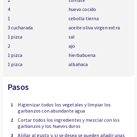
2
tomate
4
huevo cocido
1
cebolla tierna
3 cucharada
aceite oliva virgen extra
1 pizca
sal
2
ajo
1 pizca
hierbabuena
1 pizca
albahaca
Pasos
1
Higienizar todos los vegetales y limpiar los
garbanzos con abundante agua
2
Cortar todos los ingredientes y mezclar con los
garbanzos y los huevos duros
3
Aliñar al gusto y, si se desea se pueden añadir unas