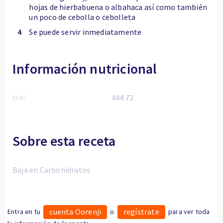
hojas de hierbabuena o albahaca así como también
un poco de cebolla o cebolleta
4
Se puede servir inmediatamente
Información nutricional
kcal
444.73
Sobre esta receta
Baja en Carbohidratos
cuenta Oorenji
regístrate
Entra en tu
o
para ver toda