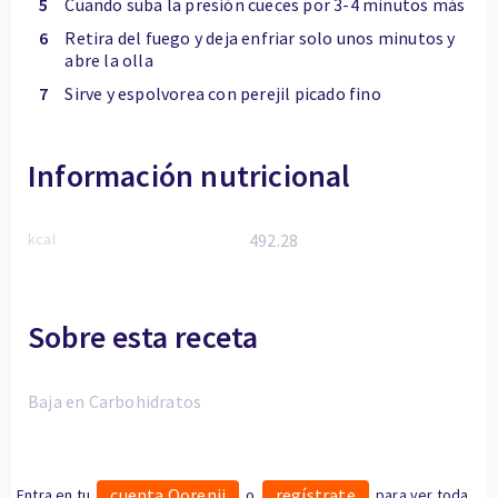
5
Cuando suba la presión cueces por 3-4 minutos más
6
Retira del fuego y deja enfriar solo unos minutos y
abre la olla
7
Sirve y espolvorea con perejil picado fino
Información nutricional
kcal
492.28
Sobre esta receta
Baja en Carbohidratos
cuenta Oorenji
regístrate
Entra en tu
o
para ver toda