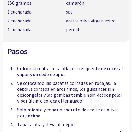
150 gramos
camarón
1 cucharada
sal
2 cucharada
aceite oliva virgen extra
1 cucharada
perejil
Pasos
1
Coloca la rejilla en la olla o el recipiente de cocer al
vapor y un dedo de agua
2
Ve colocando las patatas cortadas en rodajas, la
cebolla cortada en aros finos, los guisantes sin
descongelar y las gambas también sin descongelar
y por último coloca el lenguado
3
Salpimienta y echa un chorrito de aceite de oliva
por encima
4
Tapa la olla y lleva al fuego