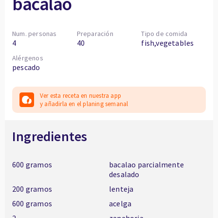
bacalao
Num. personas
Preparación
Tipo de comida
4
40
fish,vegetables
Alérgenos
pescado
Ver esta receta en nuestra app
y añadirla en el planing semanal
Ingredientes
600 gramos
bacalao parcialmente
desalado
200 gramos
lenteja
600 gramos
acelga