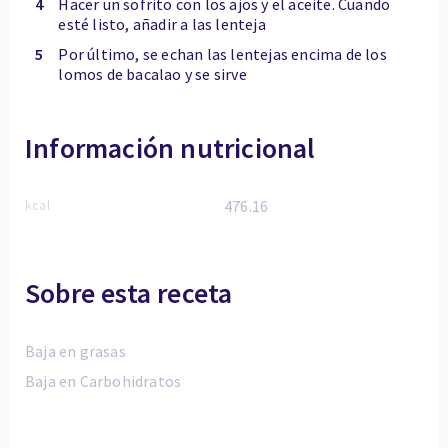
4
Hacer un sofrito con los ajos y el aceite. Cuando
esté listo, añadir a las lenteja
5
Por último, se echan las lentejas encima de los
lomos de bacalao y se sirve
Información nutricional
kcal
476.16
Sobre esta receta
Baja en grasas
Baja en Carbohidratos