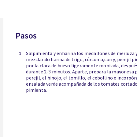
Pasos
1
Salpimienta y enharina los medallones de merluza y
mezclando harina de trigo, cúrcuma,curry, perejil p
por la clara de huevo ligeramente montada, después
durante 2-3 minutos. Aparte, prepara la mayonesa p
perejil, el hinojo, el tomillo, el cebollino e incorpó
ensalada verde acompañada de los tomates cortados,
pimienta.