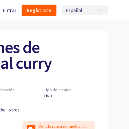
Entrar
Regístrate
nes de
al curry
paración
Tipo de comida
fish
che
otros
Ver esta receta en nuestra app