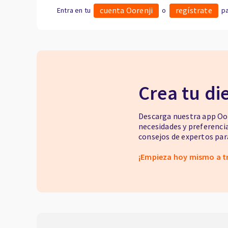
cuenta Oorenji
regístrate
Entra en tu
o
pa
Crea tu di
Descarga nuestra app Oor
necesidades y preferenci
consejos de expertos para
¡Empieza hoy mismo a t