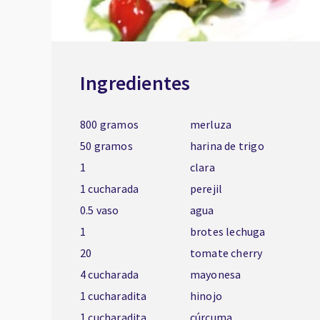
Ingredientes
800 gramos
merluza
50 gramos
harina de trigo
1
clara
1 cucharada
perejil
0.5 vaso
agua
1
brotes lechuga
20
tomate cherry
4 cucharada
mayonesa
1 cucharadita
hinojo
1 cucharadita
cúrcuma