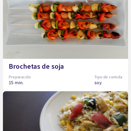
Brochetas de soja
Preparación
Tipo de comida
15 min.
soy