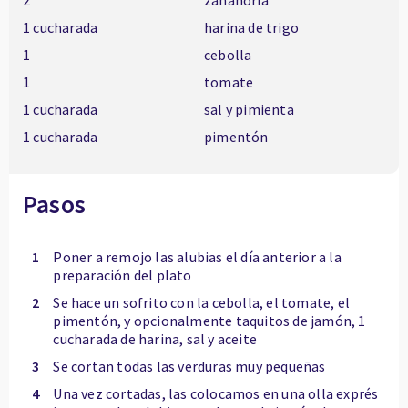
2
zanahoria
1 cucharada
harina de trigo
1
cebolla
1
tomate
1 cucharada
sal y pimienta
1 cucharada
pimentón
Pasos
1
Poner a remojo las alubias el día anterior a la
preparación del plato
2
Se hace un sofrito con la cebolla, el tomate, el
pimentón, y opcionalmente taquitos de jamón, 1
cucharada de harina, sal y aceite
3
Se cortan todas las verduras muy pequeñas
4
Una vez cortadas, las colocamos en una olla exprés