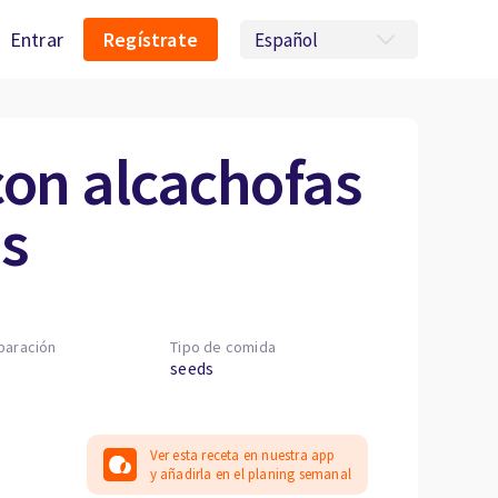
Entrar
Regístrate
on alcachofas
s
paración
Tipo de comida
seeds
Ver esta receta en nuestra app
y añadirla en el planing semanal