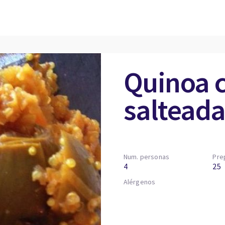
Quinoa c
salteada
Num. personas
Pre
4
25
Alérgenos