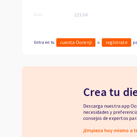
kcal
233.04
cuenta Oorenji
regístrate
Entra en tu
o
pa
Crea tu di
Descarga nuestra app Oor
necesidades y preferenci
consejos de expertos para
¡Empieza hoy mismo a t