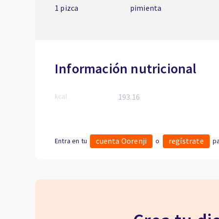
1 pizca
pimienta
Información nutricional
kcal
193.16
cuenta Oorenji
regístrate
Entra en tu
o
pa