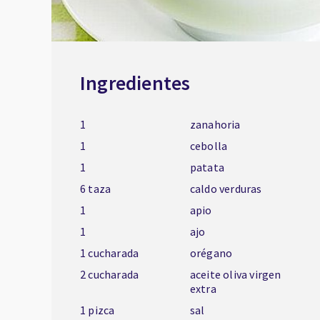
Ingredientes
1
zanahoria
1
cebolla
1
patata
6 taza
caldo verduras
1
apio
1
ajo
1 cucharada
orégano
2 cucharada
aceite oliva virgen
extra
1 pizca
sal