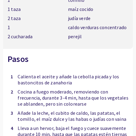
1
tomillo
1 taza
maíz cocido
2 taza
judía verde
1
caldo verduras concentrado
2 cucharada
perejil
Pasos
1
Calienta el aceite y añade la cebolla picada y los
bastoncitos de zanahoria
2
Cocina a fuego moderado, removiendo con
frecuencia, durante 3-4 min, hasta que los vegetales
se ablanden, pero sin colorearse
3
Añade la leche, el cubito de caldo, las patatas, el
tomillo, el maíz dulce y las habas o judías con vaina
4
Lleva a un hervor, baja el fuego y cuece suavemente
durante 10 min, hasta que las patatas estén tiernas