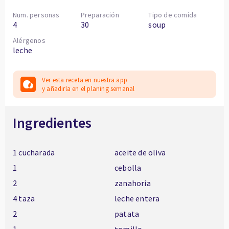
Num. personas
Preparación
Tipo de comida
4
30
soup
Alérgenos
leche
Ver esta receta en nuestra app
y añadirla en el planing semanal
Ingredientes
1 cucharada
aceite de oliva
1
cebolla
2
zanahoria
4 taza
leche entera
2
patata