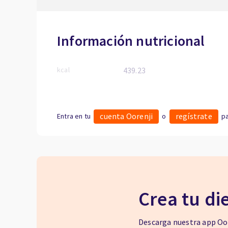
Información nutricional
kcal
439.23
cuenta Oorenji
regístrate
Entra en tu
o
pa
Crea tu di
Descarga nuestra app Oor