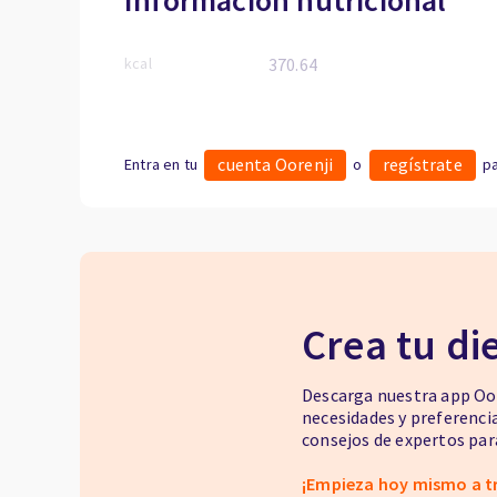
Información nutricional
kcal
370.64
cuenta Oorenji
regístrate
Entra en tu
o
pa
Crea tu di
Descarga nuestra app Oor
necesidades y preferenci
consejos de expertos para
¡Empieza hoy mismo a t