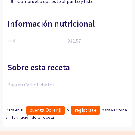
9
Comprueba que esté al punto y listo.
Información nutricional
kcal
332.57
Sobre esta receta
Baja en Carbohidratos
cuenta Oorenji
regístrate
Entra en tu
o
para ver toda
la información de la receta