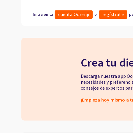
cuenta Oorenji
regístrate
Entra en tu
o
pa
Crea tu di
Descarga nuestra app Oor
necesidades y preferenci
consejos de expertos para
¡Empieza hoy mismo a t