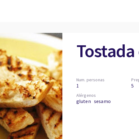
Tostada
Num. personas
Pre
1
5
Alérgenos
gluten
sesamo