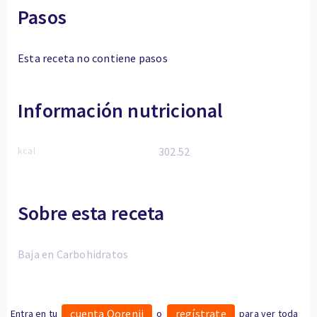
Pasos
Esta receta no contiene pasos
Información nutricional
kcal
302.52
Sobre esta receta
Baja en Carbohidratos
cuenta Oorenji
regístrate
Entra en tu
o
para ver toda