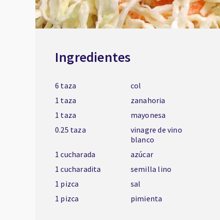
Ingredientes
6 taza
col
1 taza
zanahoria
1 taza
mayonesa
0.25 taza
vinagre de vino
blanco
1 cucharada
azúcar
1 cucharadita
semilla lino
1 pizca
sal
1 pizca
pimienta