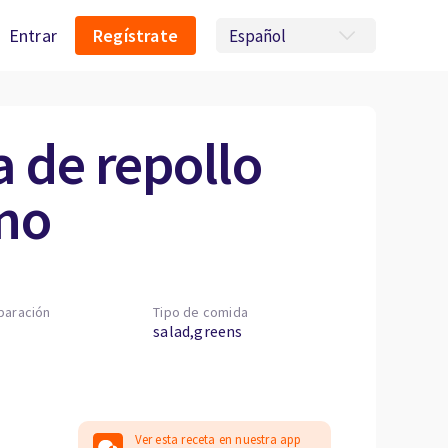
Entrar
Regístrate
 de repollo
no
paración
Tipo de comida
salad,greens
Ver esta receta en nuestra app