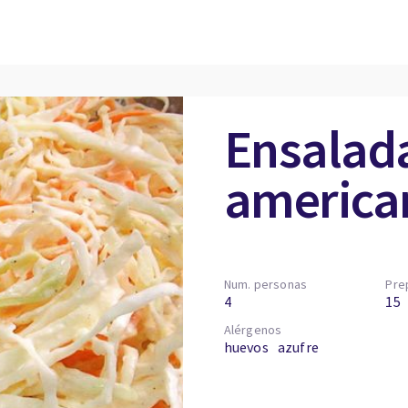
Ensalada
america
Num. personas
Pre
4
15
Alérgenos
huevos
azufre