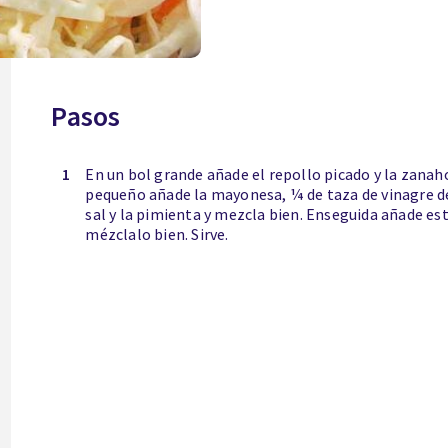
Pasos
1
En un bol grande añade el repollo picado y la zanaho
pequeño añade la mayonesa, ¼ de taza de vinagre de v
sal y la pimienta y mezcla bien. Enseguida añade est
mézclalo bien. Sirve.