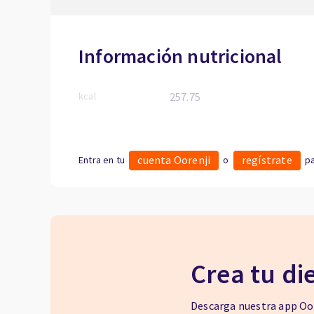
Información nutricional
kcal
257.75
cuenta Oorenji
regístrate
Entra en tu
o
pa
Crea tu di
Descarga nuestra app Oor