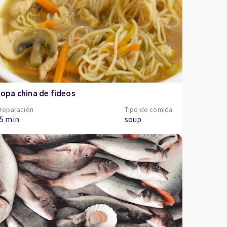
opa china de fideos
reparación
Tipo de comida
5 min.
soup