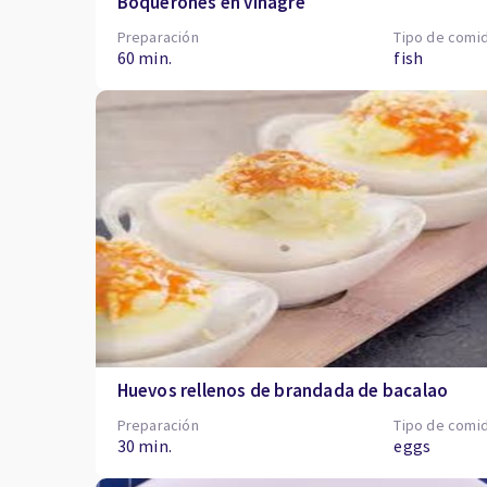
Boquerones en vinagre
Preparación
Tipo de comi
60 min.
fish
Huevos rellenos de brandada de bacalao
Preparación
Tipo de comi
30 min.
eggs