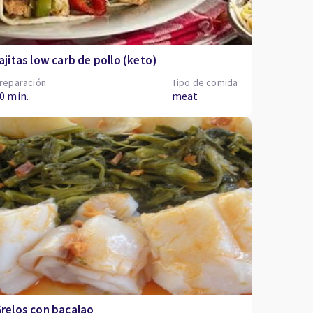
ajitas low carb de pollo (keto)
reparación
Tipo de comida
0 min.
meat
relos con bacalao