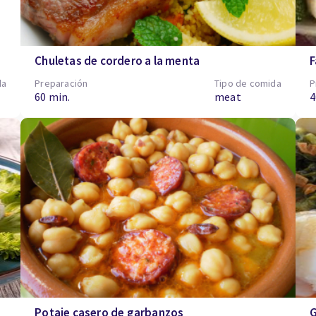
Chuletas de cordero a la menta
F
da
Preparación
Tipo de comida
P
60 min.
meat
4
Potaje casero de garbanzos
G