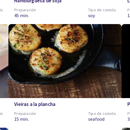
Hamburguesa de soja
L
da
Preparación
Tipo de comida
P
45 min.
soy
1
Vieiras a la plancha
P
da
Preparación
Tipo de comida
P
15 min.
seafood
3