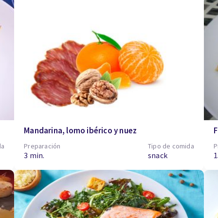
Mandarina, lomo ibérico y nuez
F
da
Preparación
Tipo de comida
P
3 min.
snack
1